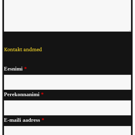
Kontakt andmed
Eesnimi
*
Perekonnanimi
*
E-maili aadress
*