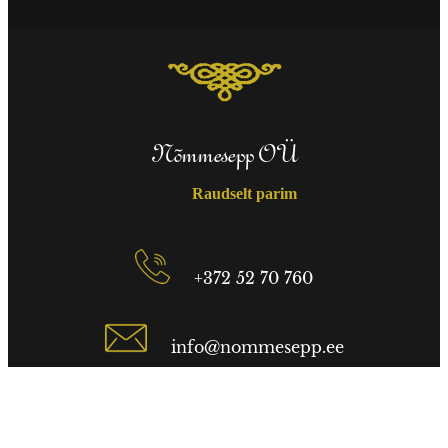
Nõmmesepp OÜ
Raudselt parim
+372 52 70 760
info@nommesepp.ee