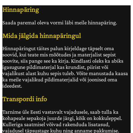
Hinnapäring
Saada paremal oleva vormi läbi meile hinnapäring.
Mida jälgida hinnapäringul
Hinnapäringut täites palun kirjeldage täpselt oma
soovid, kui teate mis mõõtudes ja materjalist sepist
soovite, siis pange see ka kirja. Kindlasti oleks ka abiks
igasugune pildimaterjal kas krundist, piirist või
vajalikust alast kuhu sepis tuleb. Võite manustada kaasa
ka meile vajalikud pildimaterjalid või joonised oma
ideedest.
Transpordi info
Tarnime üle Eesti vastavalt vajadusele, saab tulla ka
kohapeale sepakoja juurde järgi, kõik on kokkuleppel.
Kulleriga saatmisel võivad rakenduda lisatasud,
vajadusel täpsustage kuhu ning anname pakkumise.