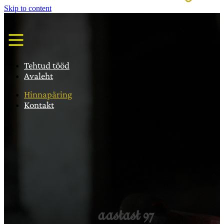
Skip to content
Tehtud tööd
Avaleht
Hinnapäring
Kontakt
aastast 97