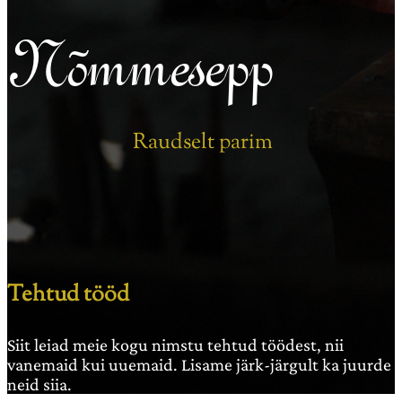
Nõmmesepp
Raudselt parim
Tehtud tööd
Siit leiad meie kogu nimstu tehtud töödest, nii
vanemaid kui uuemaid. Lisame järk-järgult ka juurde
neid siia.