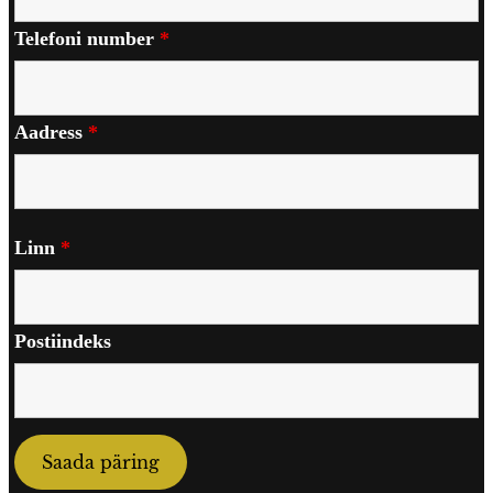
Telefoni number
*
Aadress
*
Linn
*
Postiindeks