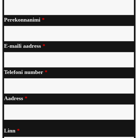
Perekonnanimi
*
E-maili aadress
*
Telefoni number
*
Aadress
*
Linn
*