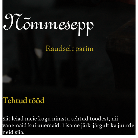
Nõmmesepp
Raudselt parim
Tehtud tööd
Siit leiad meie kogu nimstu tehtud töödest, nii
vanemaid kui uuemaid. Lisame järk-järgult ka juurde
neid siia.