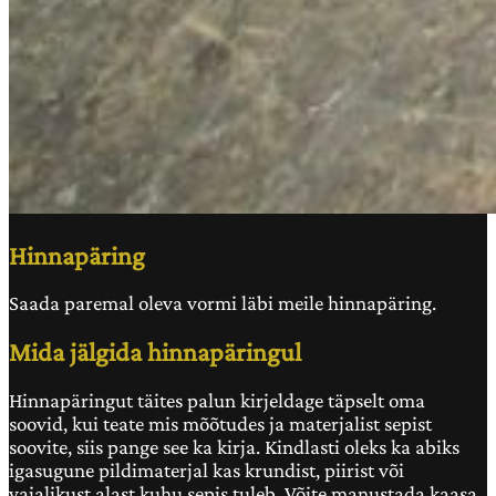
Hinnapäring
Saada paremal oleva vormi läbi meile hinnapäring.
Mida jälgida hinnapäringul
Hinnapäringut täites palun kirjeldage täpselt oma
soovid, kui teate mis mõõtudes ja materjalist sepist
soovite, siis pange see ka kirja. Kindlasti oleks ka abiks
igasugune pildimaterjal kas krundist, piirist või
vajalikust alast kuhu sepis tuleb. Võite manustada kaasa