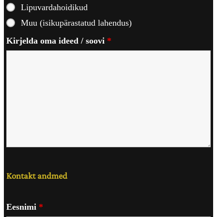
Lipuvardahoidikud
Muu (isikupärastatud lahendus)
Kirjelda oma ideed / soovi
*
Kontakt andmed
Eesnimi
*