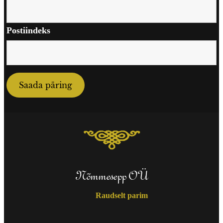
Postiindeks
Nõmmesepp OÜ
Raudselt parim