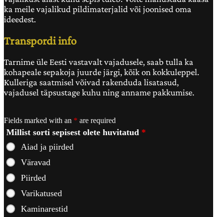
ka meile vajalikud pildimaterjalid või joonised oma
ideedest.
Transpordi info
Tarnime üle Eesti vastavalt vajadusele, saab tulla ka
kohapeale sepakoja juurde järgi, kõik on kokkuleppel.
Kulleriga saatmisel võivad rakenduda lisatasud,
vajadusel täpsustage kuhu ning anname pakkumise.
Fields marked with an
*
are required
Millist sorti sepisest olete huvitatud
*
Aiad ja piirded
Väravad
Piirded
Varikatused
Kaminarestid