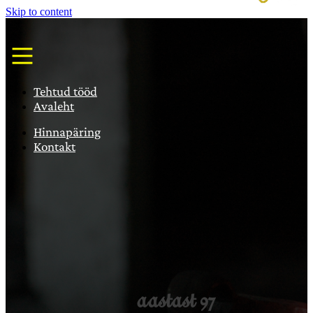
Skip to content
Tehtud tööd
Avaleht
Hinnapäring
Kontakt
aastast 97