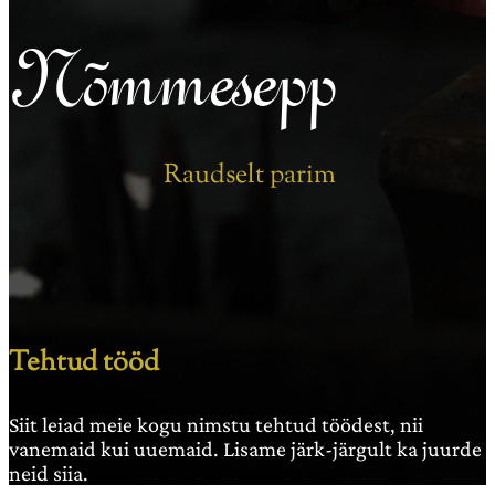
Nõmmesepp
Raudselt parim
Tehtud tööd
Siit leiad meie kogu nimstu tehtud töödest, nii
vanemaid kui uuemaid. Lisame järk-järgult ka juurde
neid siia.