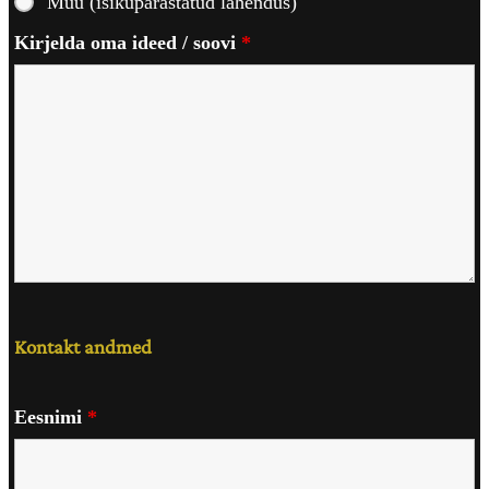
Muu (isikupärastatud lahendus)
Kirjelda oma ideed / soovi
*
Kontakt andmed
Eesnimi
*