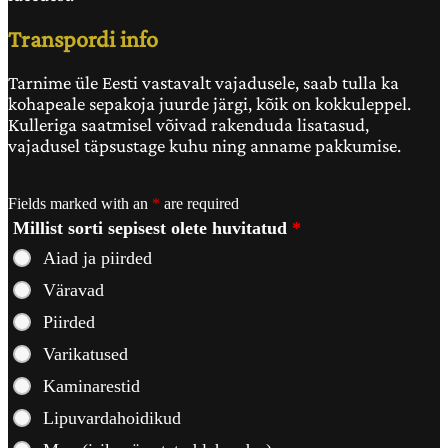
Transpordi info
Tarnime üle Eesti vastavalt vajadusele, saab tulla ka
kohapeale sepakoja juurde järgi, kõik on kokkuleppel.
Kulleriga saatmisel võivad rakenduda lisatasud,
vajadusel täpsustage kuhu ning anname pakkumise.
Fields marked with an
*
are required
Millist sorti sepisest olete huvitatud
*
Aiad ja piirded
Väravad
Piirded
Varikatused
Kaminarestid
Lipuvardahoidikud