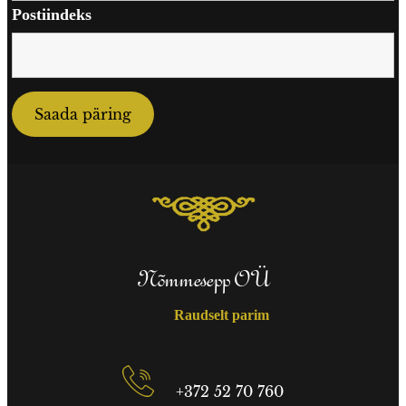
Postiindeks
Nõmmesepp OÜ
Raudselt parim
+372 52 70 760