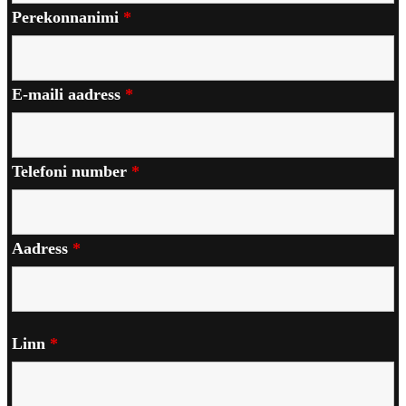
Perekonnanimi
*
E-maili aadress
*
Telefoni number
*
Aadress
*
Linn
*