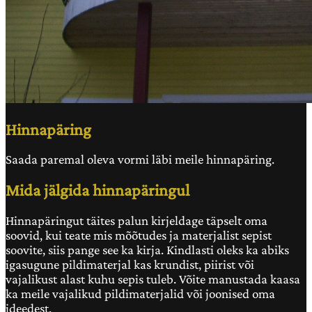
Hinnapäring
Saada paremal oleva vormi läbi meile hinnapäring.
Mida jälgida hinnapäringul
Hinnapäringut täites palun kirjeldage täpselt oma
soovid, kui teate mis mõõtudes ja materjalist sepist
soovite, siis pange see ka kirja. Kindlasti oleks ka abiks
igasugune pildimaterjal kas krundist, piirist või
vajalikust alast kuhu sepis tuleb. Võite manustada kaasa
ka meile vajalikud pildimaterjalid või joonised oma
ideedest.