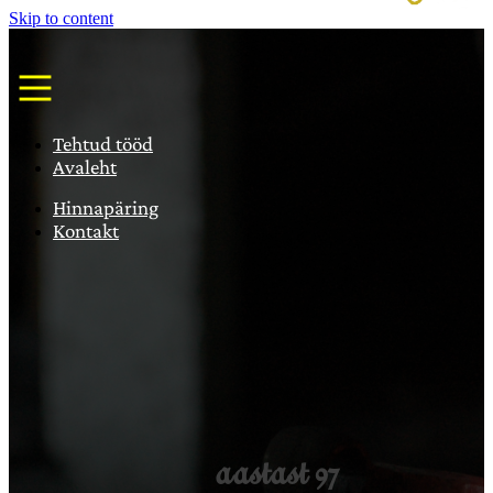
Skip to content
Tehtud tööd
Avaleht
Hinnapäring
Kontakt
aastast 97