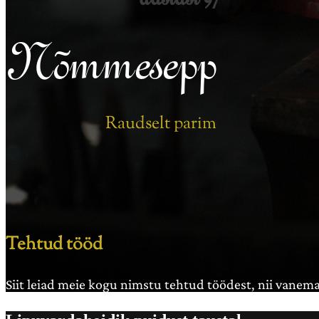
Nõmmesepp
Raudselt parim
Tehtud tööd
Siit leiad meie kogu nimstu tehtud töödest, nii vanema