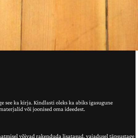
e see ka kirja. Kindlasti oleks ka abiks igasugune
imaterjalid või joonised oma ideedest.
saatmisel võivad rakenduda lisatasud, vajadusel täpsustage