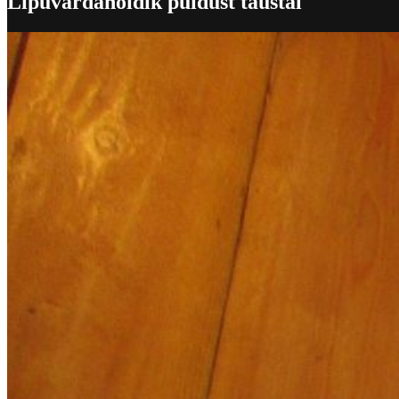
Lipuvardahoidik puidust taustal