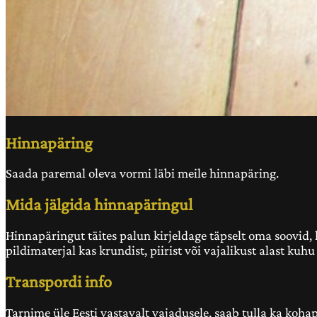
Hinnapäring
Saada paremal oleva vormi läbi meile hinnapäring.
Mida jälgida hinnapäringul
Hinnapäringut täites palun kirjeldage täpselt oma soovid, ku
pildimaterjal kas krundist, piirist või vajalikust alast ku
Transpordi info
Tarnime üle Eesti vastavalt vajadusele, saab tulla ka koha