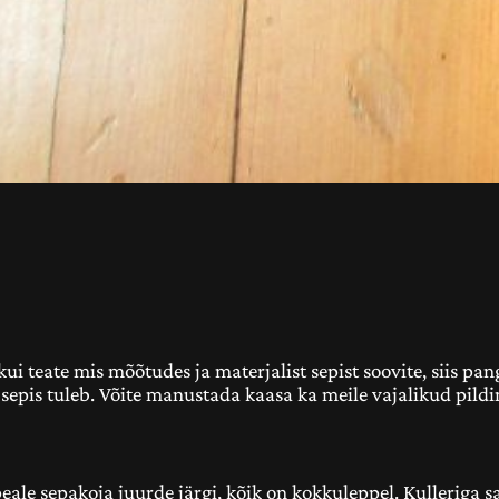
i teate mis mõõtudes ja materjalist sepist soovite, siis pang
hu sepis tuleb. Võite manustada kaasa ka meile vajalikud pild
peale sepakoja juurde järgi, kõik on kokkuleppel. Kulleriga 