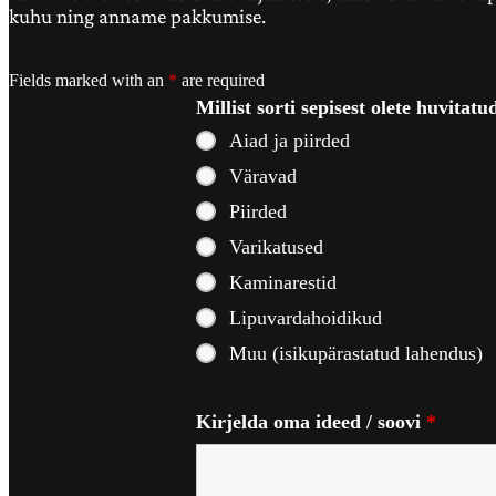
kuhu ning anname pakkumise.
Fields marked with an
*
are required
Millist sorti sepisest olete huvitat
Aiad ja piirded
Väravad
Piirded
Varikatused
Kaminarestid
Lipuvardahoidikud
Muu (isikupärastatud lahendus)
Kirjelda oma ideed / soovi
*