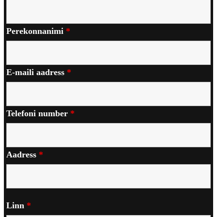
Perekonnanimi
*
E-maili aadress
*
Telefoni number
*
Aadress
*
Linn
*