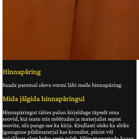
Hinnapäring
Saada paremal oleva vormi läbi meile hinnapäring.
Mida jälgida hinnapäringul
Hinnapäringut täites palun kirjeldage täpselt oma
soovid, kui teate mis mõõtudes ja materjalist sepist
soovite, siis pange see ka kirja. Kindlasti oleks ka abiks
igasugune pildimaterjal kas krundist, piirist või
vajalikust alast kuhu sepis tuleb. Võite manustada kaasa