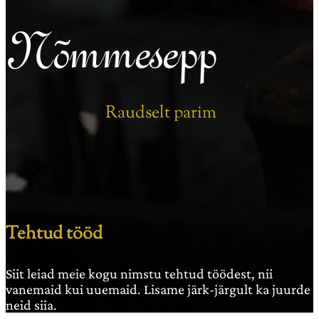
Nõmmesepp
Raudselt parim
Tehtud tööd
Siit leiad meie kogu nimstu tehtud töödest, nii
vanemaid kui uuemaid. Lisame järk-järgult ka juurde
neid siia.