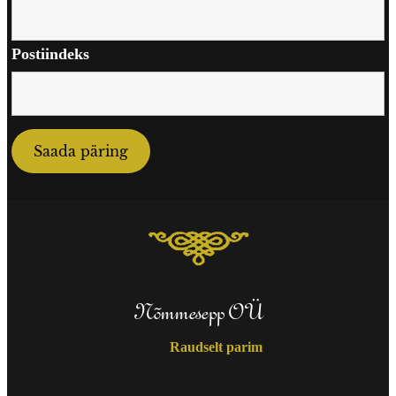
Postiindeks
Nõmmesepp OÜ
Raudselt parim