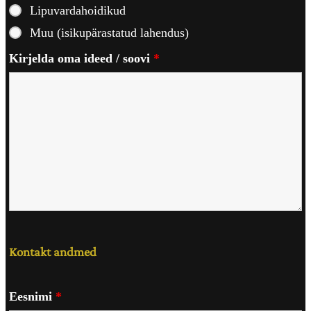
Lipuvardahoidikud
Muu (isikupärastatud lahendus)
Kirjelda oma ideed / soovi
*
Kontakt andmed
Eesnimi
*