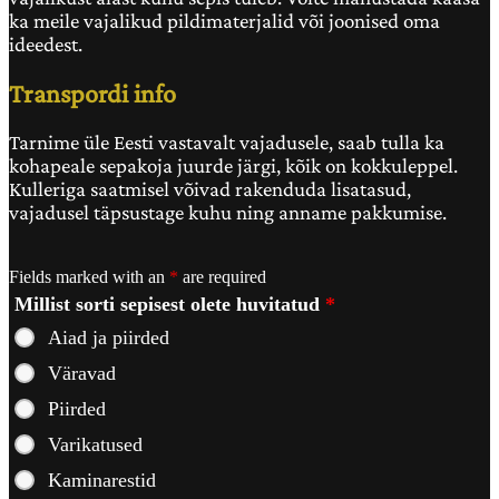
ka meile vajalikud pildimaterjalid või joonised oma
ideedest.
Transpordi info
Tarnime üle Eesti vastavalt vajadusele, saab tulla ka
kohapeale sepakoja juurde järgi, kõik on kokkuleppel.
Kulleriga saatmisel võivad rakenduda lisatasud,
vajadusel täpsustage kuhu ning anname pakkumise.
Fields marked with an
*
are required
Millist sorti sepisest olete huvitatud
*
Aiad ja piirded
Väravad
Piirded
Varikatused
Kaminarestid