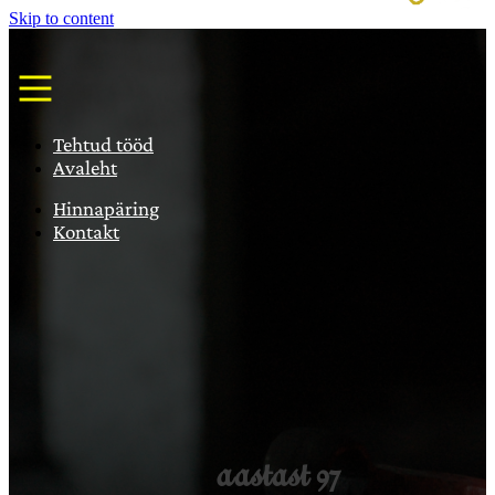
Skip to content
Tehtud tööd
Avaleht
Hinnapäring
Kontakt
aastast 97