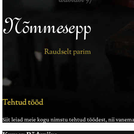
Nõmmesepp
Raudselt parim
Tehtud tööd
Siit leiad meie kogu nimstu tehtud töödest, nii vanema