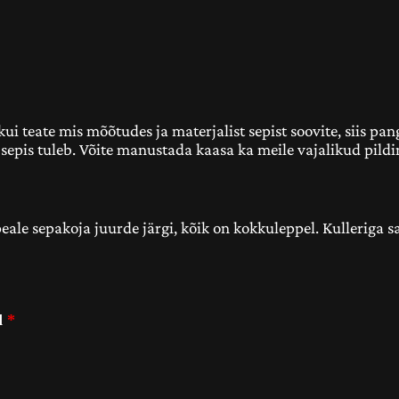
i teate mis mõõtudes ja materjalist sepist soovite, siis pang
hu sepis tuleb. Võite manustada kaasa ka meile vajalikud pild
peale sepakoja juurde järgi, kõik on kokkuleppel. Kulleriga 
ud
*