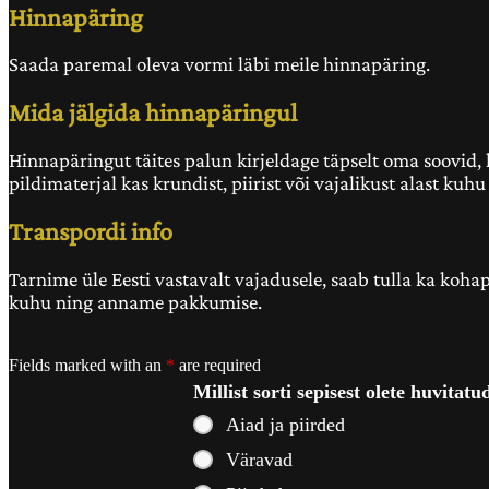
Hinnapäring
Saada paremal oleva vormi läbi meile hinnapäring.
Mida jälgida hinnapäringul
Hinnapäringut täites palun kirjeldage täpselt oma soovid, ku
pildimaterjal kas krundist, piirist või vajalikust alast ku
Transpordi info
Tarnime üle Eesti vastavalt vajadusele, saab tulla ka koha
kuhu ning anname pakkumise.
Fields marked with an
*
are required
Millist sorti sepisest olete huvitat
Aiad ja piirded
Väravad