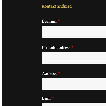
Kontakt andmed
Eesnimi
*
E-maili aadress
*
Aadress
*
Linn
*