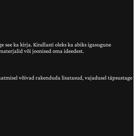
e see ka kirja. Kindlasti oleks ka abiks igasugune
imaterjalid või joonised oma ideedest.
saatmisel võivad rakenduda lisatasud, vajadusel täpsustage