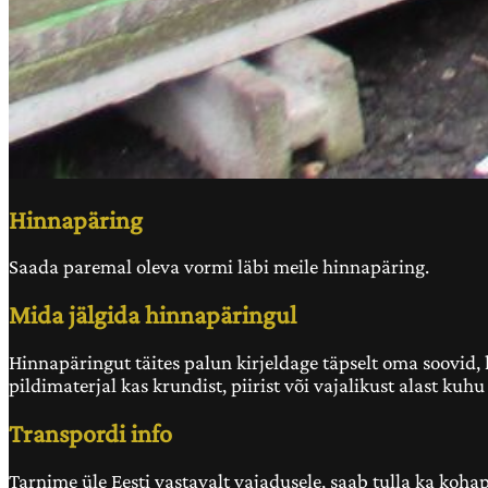
Hinnapäring
Saada paremal oleva vormi läbi meile hinnapäring.
Mida jälgida hinnapäringul
Hinnapäringut täites palun kirjeldage täpselt oma soovid, ku
pildimaterjal kas krundist, piirist või vajalikust alast ku
Transpordi info
Tarnime üle Eesti vastavalt vajadusele, saab tulla ka koha