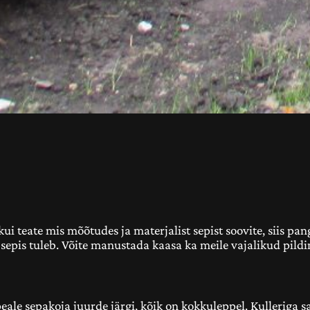
i teate mis mõõtudes ja materjalist sepist soovite, siis pang
hu sepis tuleb. Võite manustada kaasa ka meile vajalikud pild
peale sepakoja juurde järgi, kõik on kokkuleppel. Kulleriga 