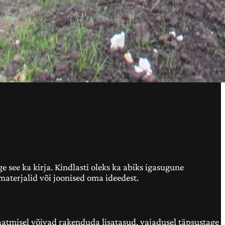
e see ka kirja. Kindlasti oleks ka abiks igasugune
imaterjalid või joonised oma ideedest.
saatmisel võivad rakenduda lisatasud, vajadusel täpsustage