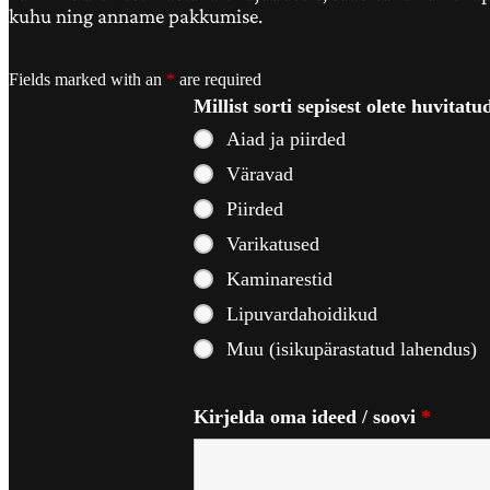
kuhu ning anname pakkumise.
Fields marked with an
*
are required
Millist sorti sepisest olete huvitat
Aiad ja piirded
Väravad
Piirded
Varikatused
Kaminarestid
Lipuvardahoidikud
Muu (isikupärastatud lahendus)
Kirjelda oma ideed / soovi
*