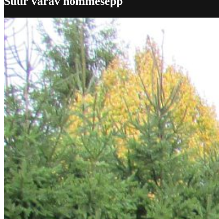
Suur värav nõmmesepp