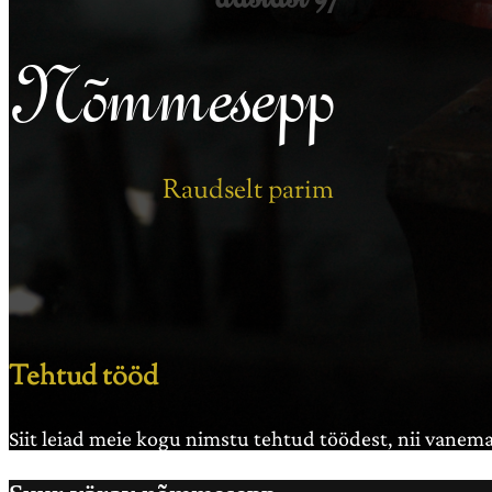
Nõmmesepp
Raudselt parim
Tehtud tööd
Siit leiad meie kogu nimstu tehtud töödest, nii vanema