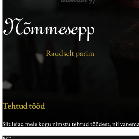
Nõmmesepp
Raudselt parim
Tehtud tööd
Siit leiad meie kogu nimstu tehtud töödest, nii vanema