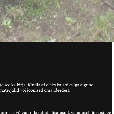
e see ka kirja. Kindlasti oleks ka abiks igasugune
imaterjalid või joonised oma ideedest.
saatmisel võivad rakenduda lisatasud, vajadusel täpsustage