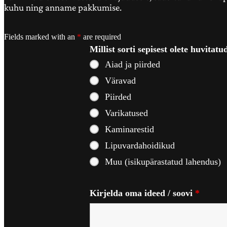
kuhu ning anname pakkumise.
Fields marked with an
*
are required
Millist sorti sepisest olete huvitat
Aiad ja piirded
Väravad
Piirded
Varikatused
Kaminarestid
Lipuvardahoidikud
Muu (isikupärastatud lahendus)
Kirjelda oma ideed / soovi
*