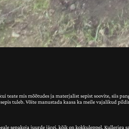
i teate mis mõõtudes ja materjalist sepist soovite, siis pang
hu sepis tuleb. Võite manustada kaasa ka meile vajalikud pild
peale sepakoja juurde järgi, kõik on kokkuleppel. Kulleriga 