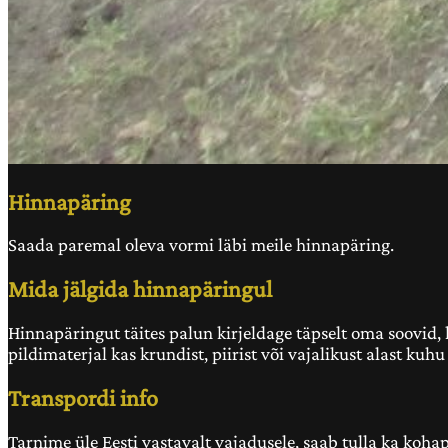
Hinnapäring
Saada paremal oleva vormi läbi meile hinnapäring.
Mida jälgida hinnapäringul
Hinnapäringut täites palun kirjeldage täpselt oma soovid, ku
pildimaterjal kas krundist, piirist või vajalikust alast ku
Transpordi info
Tarnime üle Eesti vastavalt vajadusele, saab tulla ka koha