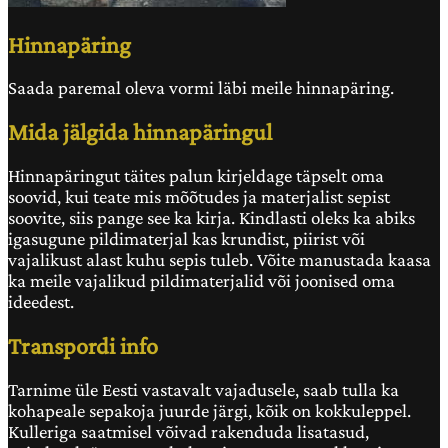
Hinnapäring
Saada paremal oleva vormi läbi meile hinnapäring.
Mida jälgida hinnapäringul
Hinnapäringut täites palun kirjeldage täpselt oma
soovid, kui teate mis mõõtudes ja materjalist sepist
soovite, siis pange see ka kirja. Kindlasti oleks ka abiks
igasugune pildimaterjal kas krundist, piirist või
vajalikust alast kuhu sepis tuleb. Võite manustada kaasa
ka meile vajalikud pildimaterjalid või joonised oma
ideedest.
Transpordi info
Tarnime üle Eesti vastavalt vajadusele, saab tulla ka
kohapeale sepakoja juurde järgi, kõik on kokkuleppel.
Kulleriga saatmisel võivad rakenduda lisatasud,