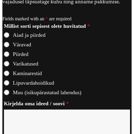
vajadusel täpsustage kuhu ning anname pakkumise.
Fields marked with an
*
are required
Millist sorti sepisest olete huvitatud
*
Aiad ja piirded
Väravad
Piirded
Varikatused
Kaminarestid
Lipuvardahoidikud
Muu (isikupärastatud lahendus)
Kirjelda oma ideed / soovi
*