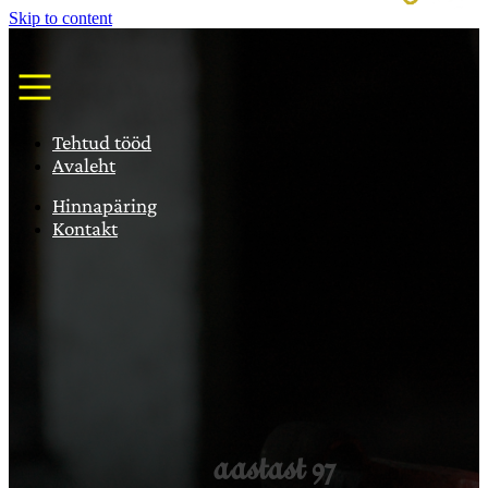
Skip to content
Tehtud tööd
Avaleht
Hinnapäring
Kontakt
aastast 97