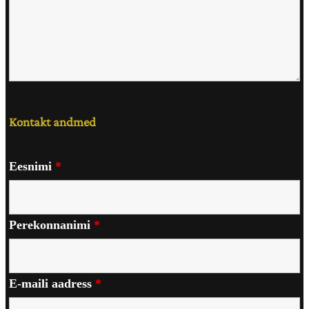
Kontakt andmed
Eesnimi
*
Perekonnanimi
*
E-maili aadress
*