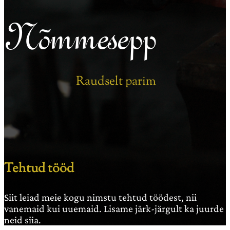
Nõmmesepp
Raudselt parim
Tehtud tööd
Siit leiad meie kogu nimstu tehtud töödest, nii
vanemaid kui uuemaid. Lisame järk-järgult ka juurde
neid siia.