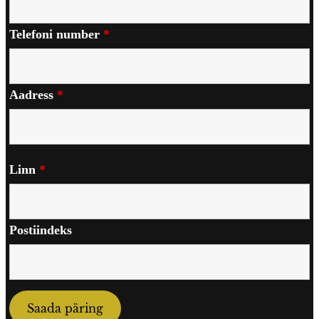
Telefoni number
*
Aadress
*
Linn
*
Postiindeks