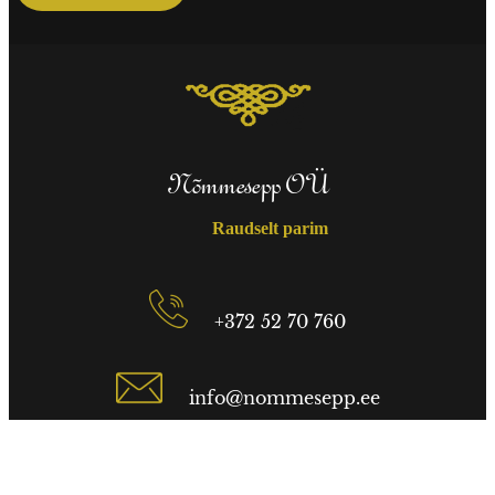
Nõmmesepp OÜ
Raudselt parim
+372 52 70 760
info@nommesepp.ee