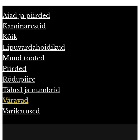
Aiad ja piirded
Kaminarestid
Kõik
Lipuvardahoidikud
Muud tooted
Piirded
Rõdupiire
Tähed ja numbrid
Väravad
Varikatused