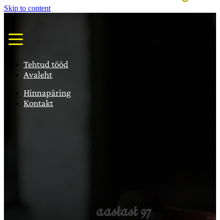
Skip to content
Tehtud tööd
Avaleht
Hinnapäring
Kontakt
aastast 97