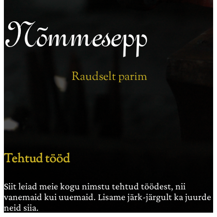
Nõmmesepp
Raudselt parim
Tehtud tööd
Siit leiad meie kogu nimstu tehtud töödest, nii
vanemaid kui uuemaid. Lisame järk-järgult ka juurde
neid siia.