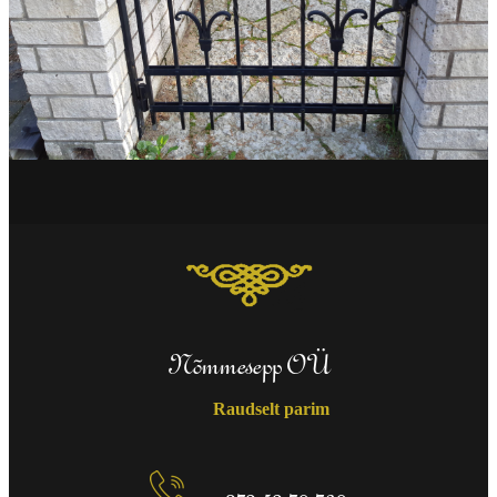
Nõmmesepp OÜ
Raudselt parim